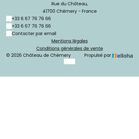
Rue du Château,
41700 Chémery - France
+33 6 67 76 76 66
+33 6 67 76 76 66
Contacter par email
Mentions légales
Conditions générales de vente
© 2026 Château de Chémery
Propulsé par