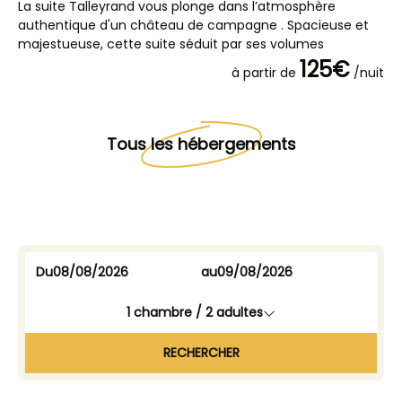
La suite Talleyrand vous plonge dans l’atmosphère
La
authentique d'un château de campagne . Spacieuse et
au
majestueuse, cette suite séduit par ses volumes
sé
125€
à partir de
/nuit
Tous les hébergements
Du
au
1
chambre /
2
adultes
RECHERCHER