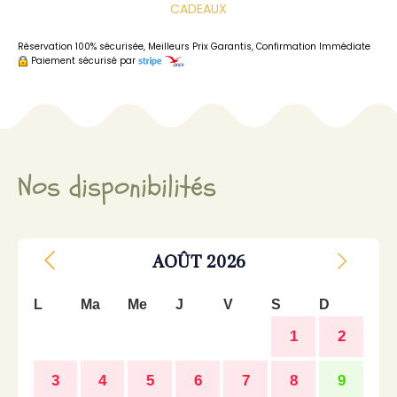
CADEAUX
Réservation 100% sécurisée, Meilleurs Prix Garantis, Confirmation Immédiate
Paiement sécurisé par
Nos disponibilités
AOÛT
2026
L
Ma
Me
J
V
S
D
1
2
3
4
5
6
7
8
9