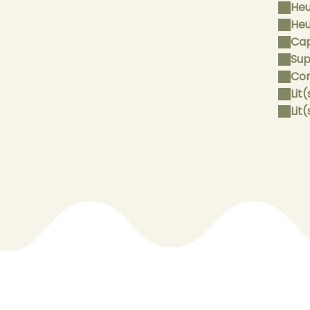
Heu
Heu
Cap
Sup
Con
Lit(
Lit(