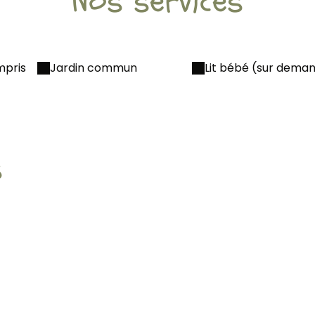
Nos services
mpris
Jardin commun
Lit bébé (sur dema
s