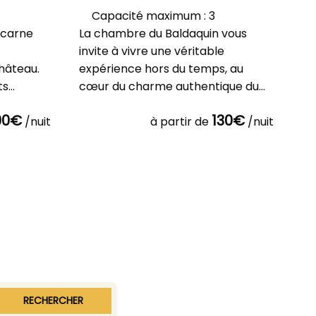
Capacité maximum : 3
ncarne
La chambre du Baldaquin vous
Le
invite à vivre une véritable
vo
château.
expérience hors du temps, au
ch
ts
cœur du charme authentique du
au
offre u
Château de Chémery. Dès votre
Au
90€
130€
/nuit
ent
à partir de
/nuit
RECHERCHER