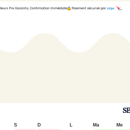
lleurs Prix Garantis, Confirmation Immédiate
Paiement sécurisé par
S
S
D
L
Ma
Me