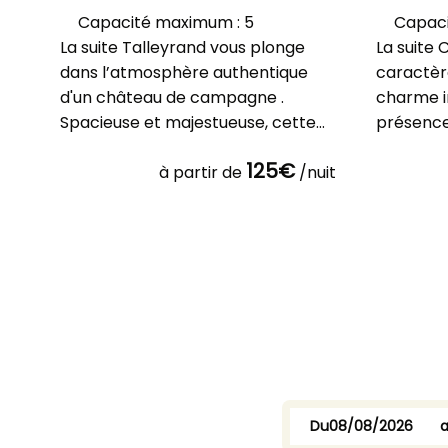
Capacité maximum : 5
Capaci
La suite Talleyrand vous plonge
La suite
dans l’atmosphère authentique
caractèr
d'un château de campagne .
charme i
Spacieuse et majestueuse, cette
présence
suite séduit par ses volumes
apparent
125€
à partir de
/nuit
Du