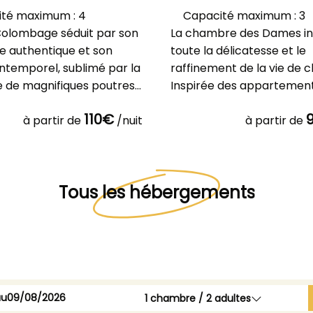
té maximum : 4
Capacité maximum : 3
 Colombage séduit par son
La chambre des Dames i
e authentique et son
toute la délicatesse et le
ntemporel, sublimé par la
raffinement de la vie de 
 de magnifiques poutres
Inspirée des appartemen
es qui témoig
élégants d’autrefois, elle 
110€
à partir de
/nuit
à partir de
Tous les hébergements
au
1
chambre /
2
adultes