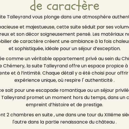
de caractère
uite Talleyrand vous plonge dans une atmosphère authent
acieuse et majestueuse, cette suite séduit par ses volum
eux et son décor soigneusement pensé. Les matériaux n
bilier de caractère créent une ambiance à la fois chale
et sophistiquée, idéale pour un séjour d’exception.
ée comme un véritable appartement privé au sein du Ch
e Chémery, la suite Talleyrand offre un espace propice à 
nte et à l’intimité. Chaque détail y a été choisi pour offri
expérience unique, où respire l' authenticité .
e soit pour une escapade romantique ou un séjour privilég
e Talleyrand promet un moment hors du temps, dans un 
empreint d’histoire et de prestige.
vue Tour
Tour vue Talleyrand
nt 2 chambres en suite , une dans une tour du XIIIéme siè
l'autre dans la partie renaissance du château .