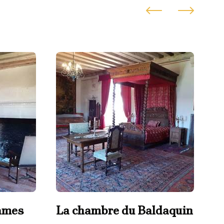
ames
La chambre du Baldaquin
G
c