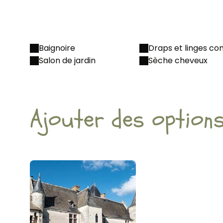
Baignoire
Draps et linges co
Salon de jardin
Sèche cheveux
Ajouter des option