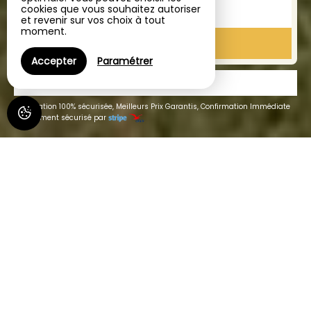
cookies que vous souhaitez autoriser
1
chambre /
2
adultes
et revenir sur vos choix à tout
moment.
RECHERCHER
Accepter
Paramétrer
CADEAUX
Réservation 100% sécurisée, Meilleurs Prix Garantis, Confirmation Immédiate
Paiement sécurisé par