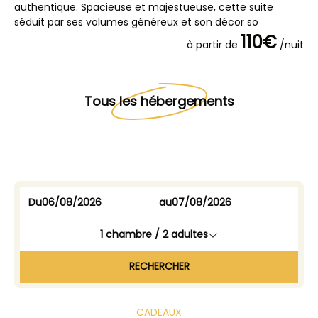
authentique. Spacieuse et majestueuse, cette suite
et
séduit par ses volumes généreux et son décor so
ma
110€
à partir de
/nuit
Tous les hébergements
Du
au
1
chambre /
2
adultes
RECHERCHER
CADEAUX