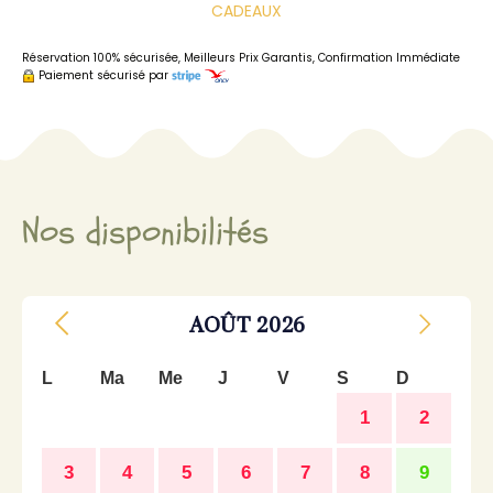
CADEAUX
Réservation 100% sécurisée, Meilleurs Prix Garantis, Confirmation Immédiate
Paiement sécurisé par
Nos disponibilités
AOÛT
2026
L
Ma
Me
J
V
S
D
1
2
3
4
5
6
7
8
9