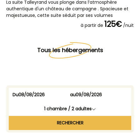
La suite Talleyrand vous plonge dans l’atmosphère
La
authentique d'un château de campagne . Spacieuse et
au
majestueuse, cette suite séduit par ses volumes
sé
125€
à partir de
/nuit
Tous les hébergements
Du
au
1
chambre /
2
adultes
RECHERCHER