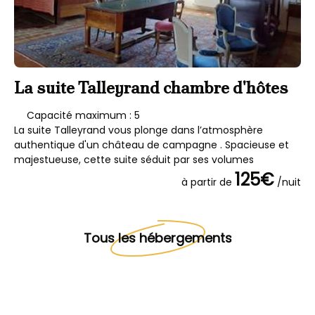
La suite Talleyrand chambre d'hôtes
L
c
Capacité maximum : 5
La suite Talleyrand vous plonge dans l’atmosphère
La
authentique d'un château de campagne . Spacieuse et
au
majestueuse, cette suite séduit par ses volumes
sé
125€
à partir de
/nuit
Tous les hébergements