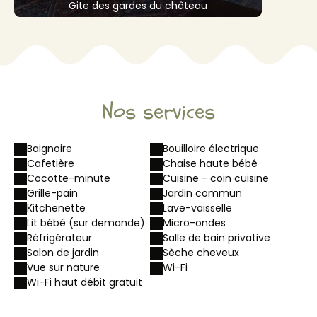
Gite des gardes du château
Nos services
Baignoire
Bouilloire électrique
Cafetière
Chaise haute bébé
Cocotte-minute
Cuisine - coin cuisine
Grille-pain
Jardin commun
Kitchenette
Lave-vaisselle
Lit bébé (sur demande)
Micro-ondes
Réfrigérateur
Salle de bain privative
Salon de jardin
Sèche cheveux
Vue sur nature
Wi-Fi
Wi-Fi haut débit gratuit