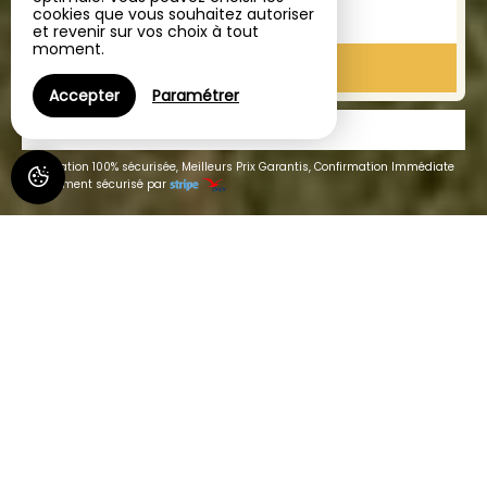
cookies que vous souhaitez autoriser
1
chambre /
2
adultes
et revenir sur vos choix à tout
moment.
RECHERCHER
Accepter
Paramétrer
CADEAUX
Réservation 100% sécurisée, Meilleurs Prix Garantis, Confirmation Immédiate
Paiement sécurisé par